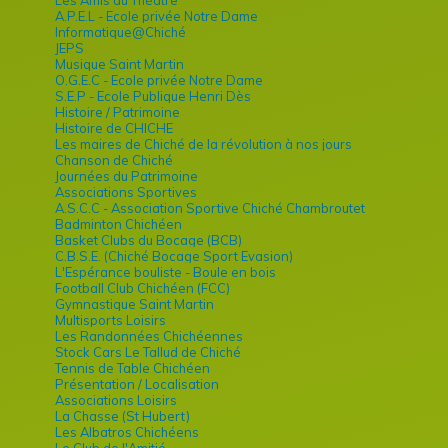
A.P.E.L - Ecole privée Notre Dame
Informatique@Chiché
JEPS
Musique Saint Martin
O.G.E.C - Ecole privée Notre Dame
S.E.P - Ecole Publique Henri Dès
Histoire / Patrimoine
Histoire de CHICHE
Les maires de Chiché de la révolution à nos jours
Chanson de Chiché
Journées du Patrimoine
Associations Sportives
A.S.C.C - Association Sportive Chiché Chambroutet
Badminton Chichéen
Basket Clubs du Bocage (BCB)
C.B.S.E. (Chiché Bocage Sport Evasion)
L'Espérance bouliste - Boule en bois
Football Club Chichéen (FCC)
Gymnastique Saint Martin
Multisports Loisirs
Les Randonnées Chichéennes
Stock Cars Le Tallud de Chiché
Tennis de Table Chichéen
Présentation / Localisation
Associations Loisirs
La Chasse (St Hubert)
Les Albatros Chichéens
Le Club de l'Amitié