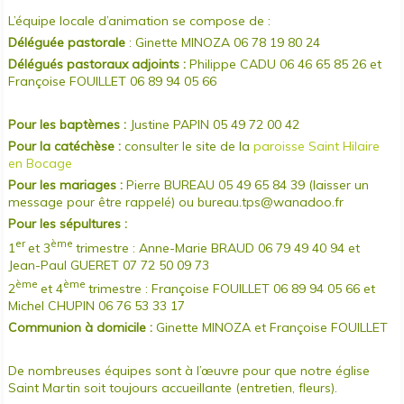
FOOTBALL CLUB CHICHÉEN (FCC)
LES MARTINS PÊCHEURS
AMICALE DES DONNEURS DE SANG
EQUIPEMENTS COMMUNAUX
L’équipe locale d’animation se compose de :
GYMNASTIQUE SAINT MARTIN
LE PARTAGEUR
CHICHÉ HUMANITAIRE
URBANISME
Déléguée pastorale
: Ginette MINOZA 06 78 19 80 24
MULTISPORTS LOISIRS
TAROT CLUB CHICHÉEN
CHICHÉ S'OUVRE
ACTION SOCIALE (CCAS / MAISON DE RETRAITE)
Délégués pastoraux adjoints :
Philippe CADU 06 46 65 85 26 et
Françoise FOUILLET 06 89 94 05 66
LES RANDONNÉES CHICHÉENNES
L'UNI VERS SOI 79
COMMUNAUTÉ LOCALE CATHOLIQUE DE CHICHÉ
STOCK CARS LE TALLUD DE CHICHÉ
CUMA LA PAS SANS PEINE
Pour les baptèmes :
Justine PAPIN 05 49 72 00 42
FAMILLES RURALES
Pour la catéchèse :
consulter le site de la
paroisse Saint Hilaire
LE PANIER DU THOUARET
en Bocage
Pour les mariages :
Pierre BUREAU 05 49 65 84 39 (laisser un
LE RURAL - GROUPEMENT D'EMPLOYEURS
message pour être rappelé) ou bureau.tps@wanadoo.fr
LES AMIS DE LA MAISON DE RETRAITE
Pour les sépultures :
MAM LES CHICHOUX
er
ème
1
et 3
trimestre : Anne-Marie BRAUD 06 79 49 40 94 et
Jean-Paul GUERET 07 72 50 09 73
SAINT JOSEPH BERGER FIDÈLE EN AFRIQUE (JBFA)
ème
ème
2
et 4
trimestre : Françoise FOUILLET 06 89 94 05 66 et
U.N.C. (SECTION DE CHICHÉ)
Michel CHUPIN 06 76 53 33 17
Communion à domicile :
Ginette MINOZA et
Françoise FOUILLET
De nombreuses équipes sont à l’œuvre pour que notre église
Saint Martin soit toujours accueillante (entretien, fleurs).