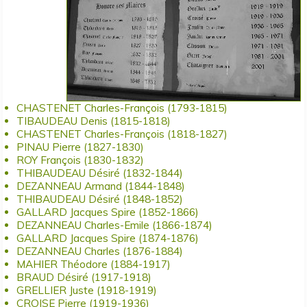
FOOTBALL CLUB CHICHÉEN (FCC)
LES MARTINS PÊCHEURS
AMICALE DES DONNEURS DE SANG
EQUIPEMENTS COMMUNAUX
GYMNASTIQUE SAINT MARTIN
LE PARTAGEUR
CHICHÉ HUMANITAIRE
URBANISME
MULTISPORTS LOISIRS
TAROT CLUB CHICHÉEN
CHICHÉ S'OUVRE
ACTION SOCIALE (CCAS / MAISON DE RETRAITE)
LES RANDONNÉES CHICHÉENNES
L'UNI VERS SOI 79
COMMUNAUTÉ LOCALE CATHOLIQUE DE CHICHÉ
STOCK CARS LE TALLUD DE CHICHÉ
CUMA LA PAS SANS PEINE
FAMILLES RURALES
CHASTENET Charles-François (1793-1815)
TIBAUDEAU Denis (1815-1818)
LE PANIER DU THOUARET
CHASTENET Charles-François (1818-1827)
LE RURAL - GROUPEMENT D'EMPLOYEURS
PINAU Pierre (1827-1830)
ROY François (1830-1832)
LES AMIS DE LA MAISON DE RETRAITE
THIBAUDEAU Désiré (1832-1844)
MAM LES CHICHOUX
DEZANNEAU Armand (1844-1848)
THIBAUDEAU Désiré (1848-1852)
SAINT JOSEPH BERGER FIDÈLE EN AFRIQUE (JBFA)
GALLARD Jacques Spire (1852-1866)
DEZANNEAU Charles-Emile (1866-1874)
U.N.C. (SECTION DE CHICHÉ)
GALLARD Jacques Spire (1874-1876)
DEZANNEAU Charles (1876-1884)
MAHIER Théodore (1884-1917)
BRAUD Désiré (1917-1918)
GRELLIER Juste (1918-1919)
CROISE Pierre (1919-1936)