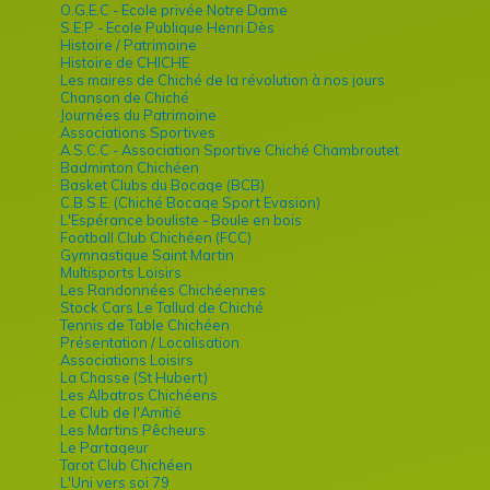
O.G.E.C - Ecole privée Notre Dame
S.E.P - Ecole Publique Henri Dès
Histoire / Patrimoine
Histoire de CHICHE
Les maires de Chiché de la révolution à nos jours
Chanson de Chiché
Journées du Patrimoine
Associations Sportives
A.S.C.C - Association Sportive Chiché Chambroutet
Badminton Chichéen
Basket Clubs du Bocage (BCB)
C.B.S.E. (Chiché Bocage Sport Evasion)
L'Espérance bouliste - Boule en bois
Football Club Chichéen (FCC)
Gymnastique Saint Martin
Multisports Loisirs
Les Randonnées Chichéennes
Stock Cars Le Tallud de Chiché
Tennis de Table Chichéen
Présentation / Localisation
Associations Loisirs
La Chasse (St Hubert)
Les Albatros Chichéens
Le Club de l'Amitié
Les Martins Pêcheurs
Le Partageur
Tarot Club Chichéen
L'Uni vers soi 79