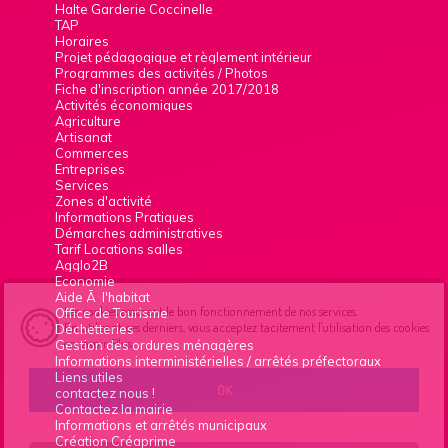
Halte Garderie Coccinelle
TAP
Horaires
Projet pédagogique et règlement intérieur
Programmes des activités / Photos
Fiche d'inscription année 2017/2018
Activités économiques
Agriculture
Artisanat
Commerces
Entreprises
Services
Zones d'activité
Informations Pratiques
Démarches administratives
Tarif Locations salles
Agglo2B
Economie
Aide Ã l'habitat
Les cookies assurent le bon fonctionnement de nos services.
Office de Tourisme
En utilisant ces derniers, vous acceptez tacitement l'utilisation des cookies.
Déchetteries
en savoir Plus
Gestion des ordures ménagères
Informations interministérielles / arrêtés préfectoraux
Liens utiles
OK
contactez nous !
Contactez la mairie
Informations et arrêtés municipaux
Création Créaprime