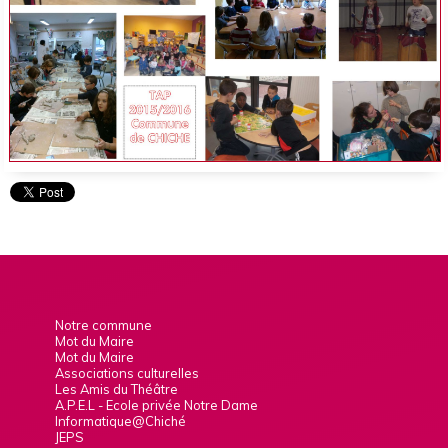
DOSSIER INSCRIPTION
Notre commune
Mot du Maire
Mot du Maire
Associations culturelles
Les Amis du Théâtre
A.P.E.L - Ecole privée Notre Dame
Informatique@Chiché
JEPS