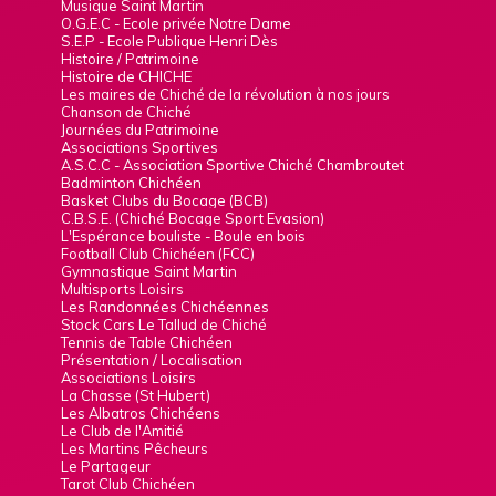
Musique Saint Martin
O.G.E.C - Ecole privée Notre Dame
S.E.P - Ecole Publique Henri Dès
Histoire / Patrimoine
Histoire de CHICHE
Les maires de Chiché de la révolution à nos jours
Chanson de Chiché
Journées du Patrimoine
Associations Sportives
A.S.C.C - Association Sportive Chiché Chambroutet
Badminton Chichéen
Basket Clubs du Bocage (BCB)
C.B.S.E. (Chiché Bocage Sport Evasion)
L'Espérance bouliste - Boule en bois
Football Club Chichéen (FCC)
Gymnastique Saint Martin
Multisports Loisirs
Les Randonnées Chichéennes
Stock Cars Le Tallud de Chiché
Tennis de Table Chichéen
Présentation / Localisation
Associations Loisirs
La Chasse (St Hubert)
Les Albatros Chichéens
Le Club de l'Amitié
Les Martins Pêcheurs
Le Partageur
Tarot Club Chichéen