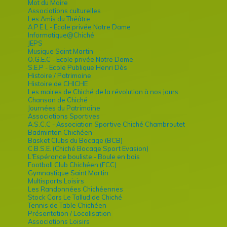
Mot du Maire
Associations culturelles
Les Amis du Théâtre
A.P.E.L - Ecole privée Notre Dame
Informatique@Chiché
JEPS
Musique Saint Martin
O.G.E.C - Ecole privée Notre Dame
S.E.P - Ecole Publique Henri Dès
Histoire / Patrimoine
Histoire de CHICHE
Les maires de Chiché de la révolution à nos jours
Chanson de Chiché
Journées du Patrimoine
Associations Sportives
A.S.C.C - Association Sportive Chiché Chambroutet
Badminton Chichéen
Basket Clubs du Bocage (BCB)
C.B.S.E. (Chiché Bocage Sport Evasion)
L'Espérance bouliste - Boule en bois
Football Club Chichéen (FCC)
Gymnastique Saint Martin
Multisports Loisirs
Les Randonnées Chichéennes
Stock Cars Le Tallud de Chiché
Tennis de Table Chichéen
Présentation / Localisation
Associations Loisirs