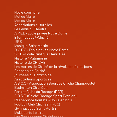
Notre commune
Mot du Maire
Mot du Maire
Associations culturelles
Les Amis du Théâtre
A.P.E.L - Ecole privée Notre Dame
Informatique@Chiché
JEPS
Musique Saint Martin
O.G.E.C - Ecole privée Notre Dame
S.E.P - Ecole Publique Henri Dès
Histoire / Patrimoine
Histoire de CHICHE
Les maires de Chiché de la révolution à nos jours
Chanson de Chiché
Journées du Patrimoine
Associations Sportives
A.S.C.C - Association Sportive Chiché Chambroutet
Badminton Chichéen
Basket Clubs du Bocage (BCB)
C.B.S.E. (Chiché Bocage Sport Evasion)
L'Espérance bouliste - Boule en bois
Football Club Chichéen (FCC)
Gymnastique Saint Martin
Multisports Loisirs
Les Randonnées Chichéennes