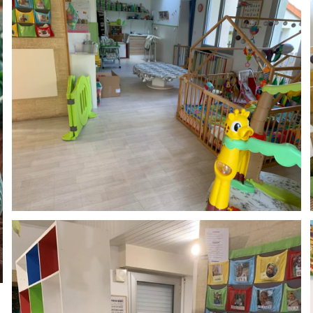
SANS
CHICHÉENNES
PEINE
STOCK
LE
LE RURAL
CARS LE
PANIER
-
TALLUD
DU
GROUPEMENT
DE
THOUARET
D'EMPLOYEURS
CHICHÉ
LES AMIS
MAM LES
DE LA
CHICHOUX
MAISON
DE
RETRAITE
SAINT
U.N.C.
JOSEPH
(SECTION
BERGER
DE
FIDÈLE EN
CHICHÉ)
AFRIQUE
(JBFA)