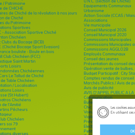
U.N.C. (section de Chiché)
re / Patrimoine
Equipements Communaux
re de CHICHE
Urbanisme
ires de Chiché de la révolution à nos jours
Action Sociale (CCAS / Mais
on de Chiché
Associations
es du Patrimoine
Vie municipale
ations Sportives
Conseil Municipal 2026
C - Association Sportive Chiché
Conseil Municipal 2020
nton Chichéen
routet
Commissions Municipales
 Clubs du Bocage (BCB)
Commissions Municipales a
E. (Chiché Bocage Sport Evasion)
Commissions AGGLO2B
rance bouliste - Boule en bois
Employés Communaux
ll Club Chichéen (FCC)
Conseil des jeunes
tique Saint Martin
Présentation du conseil de
ports Loisirs
Opération vente de bulbes, 
andonnées Chichéennes
Budget Participatif : City S
Cars Le Tallud de Chiché
Comptes rendus de conseil 
 de Table Chichéen
Marchés Publics / Avis de pu
tation / Localisation
Avis de publicité
ations Loisirs
AVIS D'APPEL PUBLIC A L
sse (St Hubert)
Communication
batros Chichéens
Bulletin municipal
b de l'Amitié
Chic
Les cookies assu
rtins Pêcheurs
Voeux du Maire
En utilisant ces 
tageur
Vigilance Citoyenne
Club Chichéen
Prévention-Sécurité
vers soi 79
Elections informations
onnement
OK
Petite enfance / enfance
ations diverses