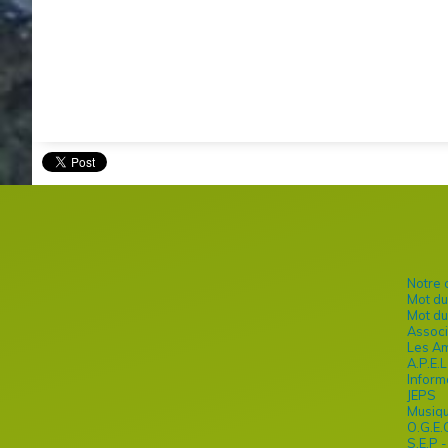
Notre
Mot du
Mot du
Associ
Les Am
A.P.E.
Infor
JEPS
Musiqu
O.G.E.
S.E.P 