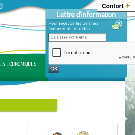
+
Confort
Lettre d'information
Pour recevoir les derniers
événements et actus
TÉS ÉCONOMIQUES
INFORMATIONS PRATIQUES