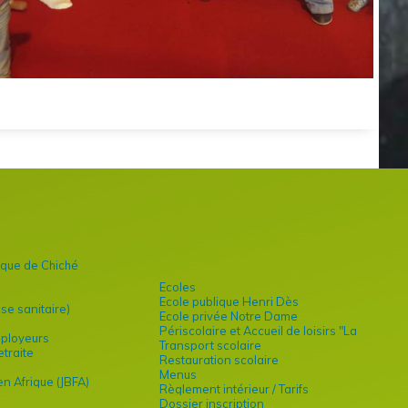
que de Chiché
Ecoles
Ecole publique Henri Dès
e sanitaire)
Ecole privée Notre Dame
Périscolaire et Accueil de loisirs "La
mployeurs
Transport scolaire
Cabane des copains"
traite
Restauration scolaire
Menus
en Afrique (JBFA)
Règlement intérieur / Tarifs
Dossier inscription