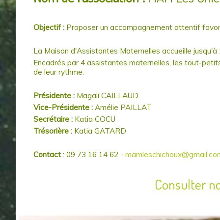
PRÉSENTATION / LOCALISATION
PÉRISCOLAIRE ET ACCUEIL DE LOISIRS "LA
SERVICES
MARCHÉS PUBLICS / AVIS DE PUBLICITÉ
LIENS UTILES
CABANE DES COPAINS"
Objectif :
Proposer un accompagnement attentif favoris
ENVIRONNEMENT
RESTAURATIO
INFORMATION
La Maison d'Assistantes Maternelles accueille jusqu'à
EQUIPEMENTS COMMUNAUX
HISTOIRE
ECONOMIE
PRÉSENTATION DU
LES
AIDE Ã
BUD
Encadrés par 4 assistantes maternelles, les tout-petit
DE
CONSEIL DES JEUNES
MAIRES
L'HABITAT
PARTI
de leur rythme.
CHICHE
DE
STAD
ACTION SOCIA
CHICHÉ
INTE
RETRAITE)
OFFICE
AVIS DE PUBLICITÉ
DÉCHETTERIES
AVIS
DE LA
DE
A LA
Présidente :
Magali CAILLAUD
RÉVOLUTION
TOURISME
À NOS
Vice-Présidente :
Amélie PAILLAT
JOURS
RÈGLEMENT
Secrétaire :
Katia COCU
INTÉRIEUR
GESTION
/ TARIFS
Trésorière :
Katia GATARD
DES
CHANSON
JOURNÉES
ORDURES
DE
DU
MÉNAGÈRES
CHICHÉ
PATRIMOINE
Contact
: 09 73 16 14 62 -
mamleschichoux@gmail.co
Consulter n