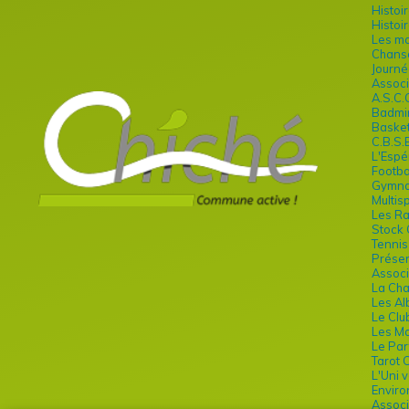
Histoi
Histoi
Les ma
Chans
Journé
Associ
A.S.C.
Badmi
Chamb
Basket
C.B.S.
L'Espé
Footba
Gymnas
Multis
Les R
Stock 
Tennis
Présen
Associ
La Cha
Les Al
Le Clu
Les Ma
Le Par
Tarot 
L'Uni 
Envir
Associ