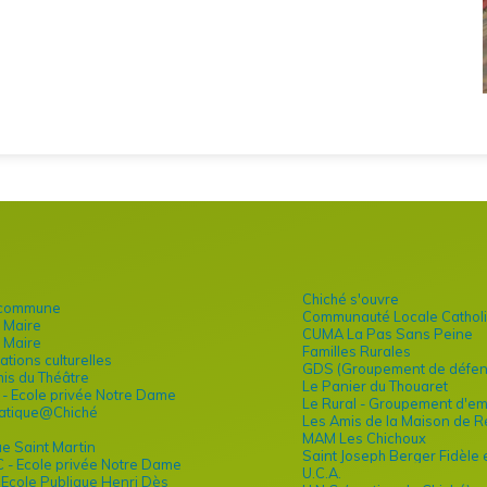
Chiché s'ouvre
 commune
Communauté Locale Catholi
 Maire
CUMA La Pas Sans Peine
 Maire
Familles Rurales
ations culturelles
GDS (Groupement de défens
is du Théâtre
Le Panier du Thouaret
L - Ecole privée Notre Dame
Le Rural - Groupement d'e
matique@Chiché
Les Amis de la Maison de Re
MAM Les Chichoux
e Saint Martin
Saint Joseph Berger Fidèle 
C - Ecole privée Notre Dame
U.C.A.
- Ecole Publique Henri Dès