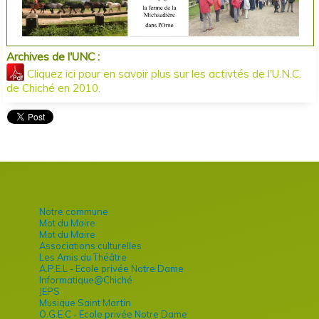
Archives de l'UNC :
Cliquez ici pour en savoir plus sur les activtés de l'U.N.C.
de Chiché en 2010.
Notre commune
Mot du Maire
Mot du Maire
Associations culturelles
Les Amis du Théâtre
A.P.E.L - Ecole privée Notre Dame
Informatique@Chiché
JEPS
Musique Saint Martin
O.G.E.C - Ecole privée Notre Dame