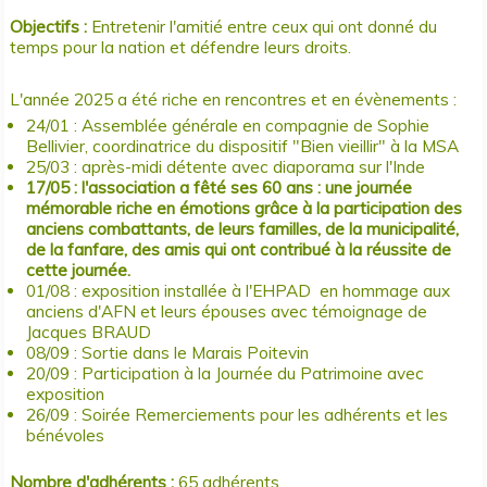
FOOTBALL CLUB CHICHÉEN (FCC)
LES MARTINS PÊCHEURS
AMICALE DES DONNEURS DE SANG
EQUIPEMENTS COMMUNAUX
Objectifs :
Entretenir l'amitié entre ceux qui ont donné du
GYMNASTIQUE SAINT MARTIN
LE PARTAGEUR
CHICHÉ HUMANITAIRE
URBANISME
temps pour la nation et défendre leurs droits.
MULTISPORTS LOISIRS
TAROT CLUB CHICHÉEN
CHICHÉ S'OUVRE
ACTION SOCIALE (CCAS / MAISON DE RETRAITE)
LES RANDONNÉES CHICHÉENNES
L'UNI VERS SOI 79
COMMUNAUTÉ LOCALE CATHOLIQUE DE CHICHÉ
L'année 2025 a été riche en rencontres et en évènements :
24/01 : Assemblée générale en compagnie de Sophie
STOCK CARS LE TALLUD DE CHICHÉ
CUMA LA PAS SANS PEINE
Bellivier, coordinatrice du dispositif "Bien vieillir" à la MSA
FAMILLES RURALES
25/03 : après-midi détente avec diaporama sur l'Inde
17/05 : l'association a fêté ses 60 ans : une journée
LE PANIER DU THOUARET
mémorable riche en émotions grâce à la participation des
anciens combattants, de leurs familles, de la municipalité,
LE RURAL - GROUPEMENT D'EMPLOYEURS
de la fanfare, des amis qui ont contribué à la réussite de
LES AMIS DE LA MAISON DE RETRAITE
cette journée.
01/08 : exposition installée à l'EHPAD en hommage aux
MAM LES CHICHOUX
anciens d'AFN et leurs épouses avec témoignage de
SAINT JOSEPH BERGER FIDÈLE EN AFRIQUE (JBFA)
Jacques BRAUD
08/09 : Sortie dans le Marais Poitevin
U.N.C. (SECTION DE CHICHÉ)
20/09 : Participation à la Journée du Patrimoine avec
exposition
26/09 : Soirée Remerciements pour les adhérents et les
bénévoles
Nombre d'adhérents :
65 adhérents