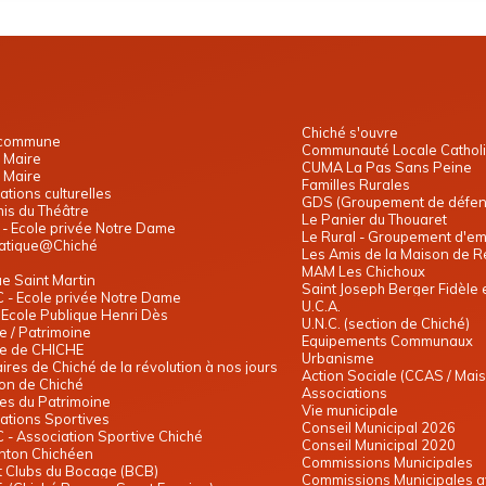
Chiché s'ouvre
 commune
Communauté Locale Catholi
 Maire
CUMA La Pas Sans Peine
 Maire
Familles Rurales
ations culturelles
GDS (Groupement de défens
is du Théâtre
Le Panier du Thouaret
L - Ecole privée Notre Dame
Le Rural - Groupement d'e
matique@Chiché
Les Amis de la Maison de Re
MAM Les Chichoux
e Saint Martin
Saint Joseph Berger Fidèle 
C - Ecole privée Notre Dame
U.C.A.
- Ecole Publique Henri Dès
U.N.C. (section de Chiché)
re / Patrimoine
Equipements Communaux
re de CHICHE
Urbanisme
ires de Chiché de la révolution à nos jours
Action Sociale (CCAS / Mais
on de Chiché
Associations
es du Patrimoine
Vie municipale
ations Sportives
Conseil Municipal 2026
C - Association Sportive Chiché
Conseil Municipal 2020
nton Chichéen
routet
Commissions Municipales
 Clubs du Bocage (BCB)
Commissions Municipales a