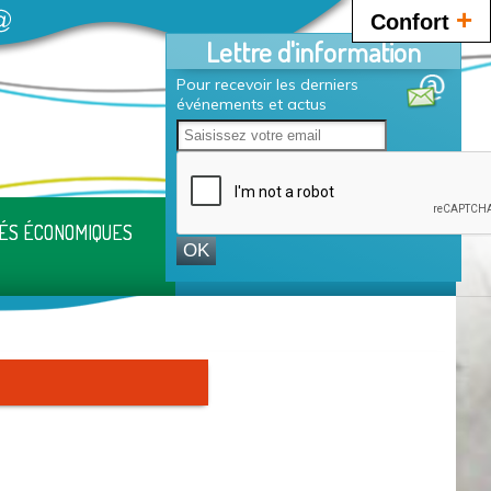
+
Confort
Lettre d'information
Pour recevoir les derniers
événements et actus
TÉS ÉCONOMIQUES
INFORMATIONS PRATIQUES