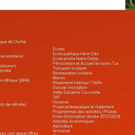
que de Chiché
Ecoles
Ecole publique Henri Dès
e sanitaire)
Ecole privée Notre Dame
Périscolaire et Accueil de loisirs "La
mployeurs
Transport scolaire
Cabane des copains"
traite
Restauration scolaire
Menus
en Afrique (JBFA)
Règlement intérieur / Tarifs
Dossier inscription
Halte Garderie Coccinelle
TAP
Horaires
on de retraite)
Projet pédagogique et règlement
Programmes des activités / Photos
intérieur
Fiche d'inscription année 2017/2018
Activités économiques
Agriculture
Artisanat
vec com appel offres