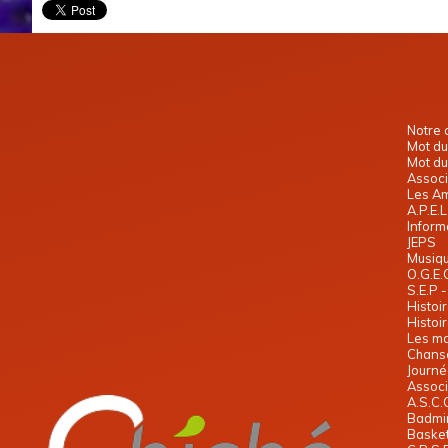
Notre
Mot du
Mot du
Associ
Les Am
A.P.E.
Infor
JEPS
Musiqu
O.G.E.
S.E.P 
Histoi
Histoi
Les ma
Chans
Journé
Associ
A.S.C.
Badmi
Chamb
Basket